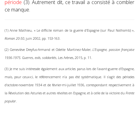
période
(3). Autrement dit, ce travail a consisté à combler
ce manque.
(1) Anne Mathieu, « Le difficile roman de la guerre d’Espagne (sur Paul Nothomb) »,
Roman 20-50
, juin 2002, pp. 153-163.
(2) Geneviève Dreyfus-Armand et Odette Martinez-Maler,
L’Espagne, passion française
1936-1975. Guerres, exils, solidarités
, Les Arènes, 2015, p. 11.
(3) Je me suis intéressée également aux articles parus lors de l’avant-guerre d’Espagne,
mais, pour ceux-ci, le référencement n’a pas été systématique. Il s’agit des périodes
d’octobre-novembre 1934 et de février-mi-juillet 1936, correspondant respectivement à
la Révolution des Asturies et autres révoltes en Espagne, et à celle de la victoire du
Frente
popular
.