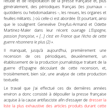
l’étude et de l’exploitation de la presse française et, plus
généralement, des périodiques français (les journaux –
quotidiens ou hebdomadaires –, les revues, les organes et
feuilles militants...) où celle-ci est abordée. Et pourtant, ainsi
que le soulignent Geneviève Dreyfus-Armand et Odette
Martinez-Maler dans leur récent ouvrage
L’Espagne,
passion française
,
« […] c’est en France que l’écho de cette
guerre résonnera le plus (2) »
.
Il manquait, jusqu’à aujourd’hui, premièrement une
recension de ces périodiques, deuxièmement, un
établissement de la production journalistique traitant de la
guerre d'Espagne découlant de cette recension, et,
troisièmement, bien sûr, une analyse de cette production
textuelle.
Le travail que j'ai effectué ces dix dernières années
environ a donc consisté à dépouiller la presse française
acquise à la cause antifasciste afin d'essayer de
dresser la
liste la plus exhaustive des articles produits durant cette